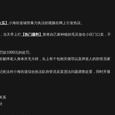
大瓜】
小海街道城管暴力执法的视频在网上引发热议。
了，当天早上打
【热门爆料】
算将自己家种植的毛豆放在小区门口卖，不
款1000元的处罚。
前被摔老人身体并无大碍，头上有个包相关领导以及摔老人的协管员家
纪依法对小海街道综合执法队协管员吴某违法问题调查处置，同时开展
关系
分