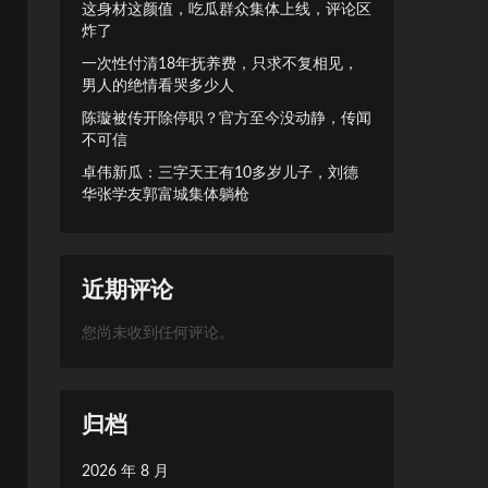
这身材这颜值，吃瓜群众集体上线，评论区
炸了
一次性付清18年抚养费，只求不复相见，
男人的绝情看哭多少人
陈璇被传开除停职？官方至今没动静，传闻
不可信
卓伟新瓜：三字天王有10多岁儿子，刘德
华张学友郭富城集体躺枪
近期评论
您尚未收到任何评论。
归档
2026 年 8 月