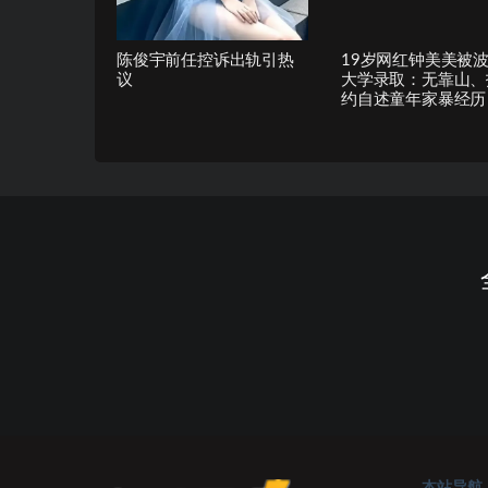
陈俊宇前任控诉出轨引热
19岁网红钟美美被
议
大学录取：无靠山、
约自述童年家暴经历
本站导航