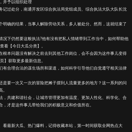
，并予以组织处理
务记过处分，南通开发区综合执法局党组成员、综合执法大队大队长沈
个明确的结果，当事人解除劳动关系，多人被处分。然而，这就结束了
情况下仍然要这般执法?他有没有把私人情绪带到工作当中，如何帮助他
以查看【今日大瓜分类】。
在根本问题没有解决之前去到其他工作岗位，会不会因为这件事儿变得
首页】获取更多最新信息。
们有合理合法的谋生场所和渠道，如何科学引导他们自觉遵守相关法律
还是要一次又一次的冒险把摊子摆到人流量更多的地方？这一系列的问
高。
法，共建和谐社会，让城市管理更加有温度、更加人性化、科学化、合
合，才是这件事儿带给我们的积极意义和价值所在。
、看最新大瓜、热门爆料，记得收藏本站，第一时间获取全网热点大