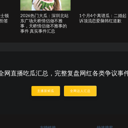
波士顿
2026热门大瓜：深圳北站
1个月4个离谱瓜：二婚起
拒签
东广场天桥情侣做不雅
诉顶流恋爱脑韩红道歉
事，天桥情侣做不雅事的
事件 真实事件汇总
全网直播吃瓜汇总，完整复盘网红各类争议事
主播新鲜瓜
全网达人汇总
友情链接
快速搜索