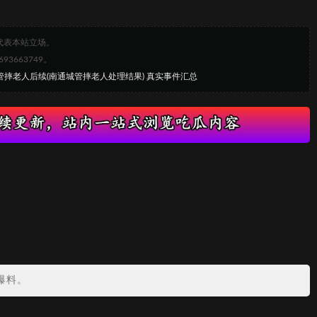
代表本站立场。
663749。
管摔老人后续(南通城管摔老人处理结果) 真实事件汇总
爆料。