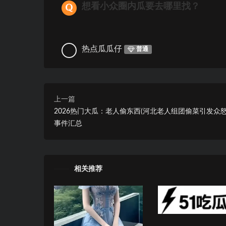
想看小众圈内瓜要去哪里找？
热点瓜瓜仔
普通
上一篇
2026热门大瓜：老人偷东西(河北老人组团偷菜引发众怒
事件汇总
相关推荐