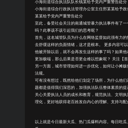
小海街道综合执法队队长钱某给予党内严重警告处分
小海街道综合行政执法管理办公室主任邢某某给予政
某某给予党内严重警告处分
至此，备受社会关注的南通城管暴力执法事件有了一
吗？此事该不该引起我们的思考呢？
首先，这名城管队员为什么在网络监督如此强有力的
去舒缓这样的负面情绪，这才是根本。 更多内容可
他被开除以后，就不会再发生这样的事了吗？如果他
更加极端，那么后果是否更会难以想象呢？ 关注【
另一方面，城市管理如何进一步优化，如何让小摊贩
法规。
可有没有想过，既然给他们划定了场所，为什么他们
题都是值得我们深思的，加强执法队伍整体素质的提
关心关爱执法人员的成长和教育，规范执法、文明执
理化，更好地获得老百姓发自内心的理解、支持与配
以上就是今日最新大瓜、热门瓜爆料内容。每日吃瓜