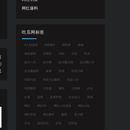
网红爆料
吃瓜网标签
#人设崩塌
#潜规则
何秋亊
偷税
偷税漏税
关晓彤
内娱
出轨
吃瓜
篇
娱乐八卦
娱乐圈
娱乐圈丑闻
娱乐圈八卦
)
总
娱乐圈爆料
家暴
抄袭
明星丑闻
明星代言
明星代言翻车
明星八卦
明星翻车
汪苏泷
爆料
王鹤棣
白冰
白鹿
直播
直播带货
社会热点
离婚
网红
网红PK
网红人设崩塌
网红出轨
网红带货
网红翻车
翻车
耍大牌
肖旭
虚假宣传
辟谣
闫学晶