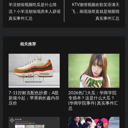
羊没烦恼视频吃瓜是什么情
KTV激情视频欢歌笑语满天
况？小羊没烦恼塌房本人辟谣
飞，画现场简直就是辣眼睛
真实事件汇总
真实事件汇总
相关推荐
7-11控耐克配色抄袭；A股
2026热门大瓜：华商学院
新规今起；苹果购长鑫内存
专插本？这是什么大瓜？
压价
(华商学院事件) 真实事件汇
总