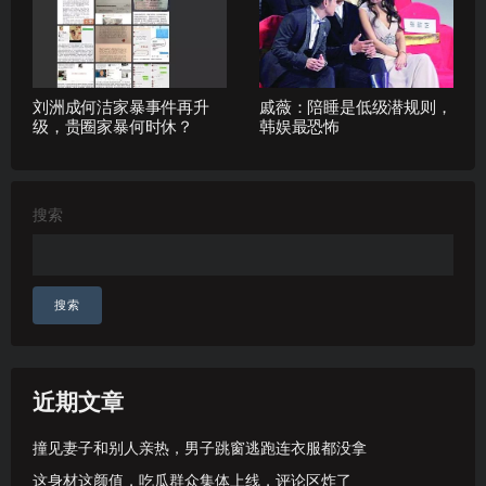
刘洲成何洁家暴事件再升
戚薇：陪睡是低级潜规则，
级，贵圈家暴何时休？
韩娱最恐怖
搜索
搜索
近期文章
撞见妻子和别人亲热，男子跳窗逃跑连衣服都没拿
这身材这颜值，吃瓜群众集体上线，评论区炸了