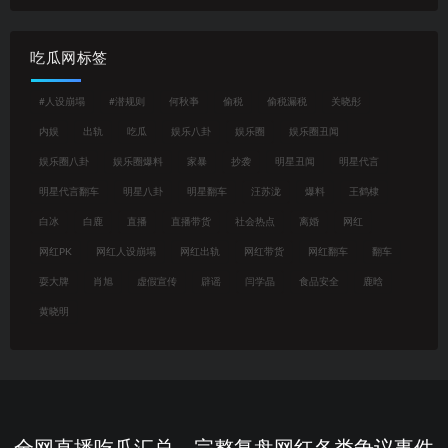
吃瓜网标签
#人设崩塌
#潜规则
何秋亊
偷税
偷税漏税
关晓彤
内娱
出轨
吃瓜
娱乐八卦
娱乐圈
娱乐圈丑闻
娱乐圈八卦
娱乐圈爆料
家暴
抄袭
明星丑闻
明星代言
明星代言翻车
明星八卦
明星翻车
汪苏泷
爆料
王鹤棣
白冰
白鹿
直播
直播带货
社会热点
离婚
网红
网红PK
网红人设崩塌
网红出轨
网红带货
网红翻车
翻车
耍大牌
肖旭
虚假宣传
辟谣
闫学晶
食品安全
鹿晗
黄晓明