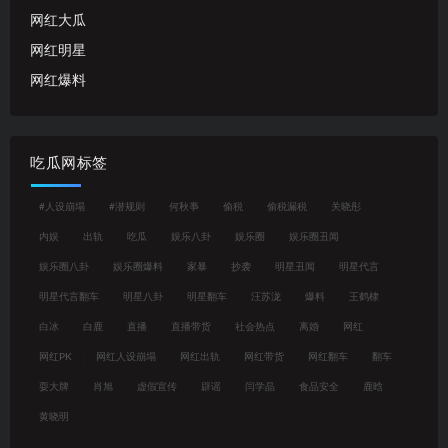
网红大瓜
网红明星
网红爆料
吃瓜网标签
#人设崩塌
#潜规则
何秋亊
偷税
偷税漏税
关晓彤
内娱
出轨
吃瓜
娱乐八卦
娱乐圈
娱乐圈丑闻
娱乐圈八卦
娱乐圈爆料
家暴
抄袭
明星丑闻
明星代言
明星代言翻车
明星八卦
明星翻车
汪苏泷
爆料
王鹤棣
白冰
白鹿
直播
直播带货
社会热点
离婚
网红
网红PK
网红人设崩塌
网红出轨
网红带货
网红翻车
翻车
耍大牌
肖旭
虚假宣传
辟谣
闫学晶
食品安全
鹿晗
黄晓明