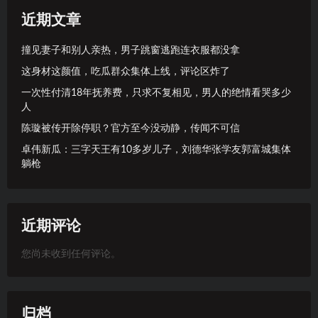
近期文章
撞见妻子和别人亲热，男子跳窗逃跑连衣服都没拿
这身材这颜值，吃瓜群众集体上线，评论区炸了
一次性付清18年抚养费，只求不复相见，男人的绝情看哭多少
人
陈璇被传开除停职？官方至今没动静，传闻不可信
卓伟新瓜：三字天王有10多岁儿子，刘德华张学友郭富城集体
躺枪
近期评论
您尚未收到任何评论。
归档