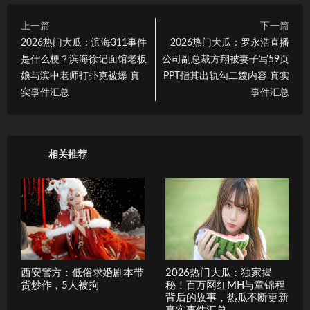
上一篇
下一篇
2026热门大瓜：滨海311事件
2026热门大瓜：罗永浩直播
是什么梗？滨海徐记面馆老板
公司副总裁方翔被妻子写59页
娘与滨中老师打扑克被爆 真
PPT指其出轨勾二嫂内容 真实
实事件汇总
事件汇总
相关推荐
西安警方：低俗求婚剧本带
2026热门大瓜：独家揭
货炒作，5人被拘
秘！百万网红MH与童锦程
背后的故事，热瓜不断更新