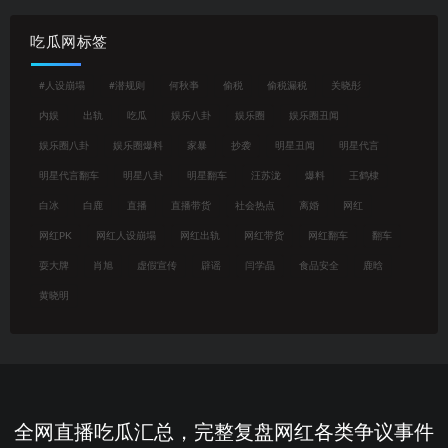
吃瓜网标签
#人设崩塌
#潜规则
何秋亊
偷税
偷税漏税
关晓彤
内娱
出轨
吃瓜
娱乐八卦
娱乐圈
娱乐圈丑闻
娱乐圈八卦
娱乐圈爆料
家暴
抄袭
明星丑闻
明星代言
明星代言翻车
明星八卦
明星翻车
汪苏泷
爆料
王鹤棣
白冰
白鹿
直播
直播带货
社会热点
离婚
网红
网红PK
网红人设崩塌
网红出轨
网红带货
网红翻车
翻车
耍大牌
肖旭
虚假宣传
辟谣
闫学晶
食品安全
鹿晗
黄晓明
全网直播吃瓜汇总，完整复盘网红各类争议事件