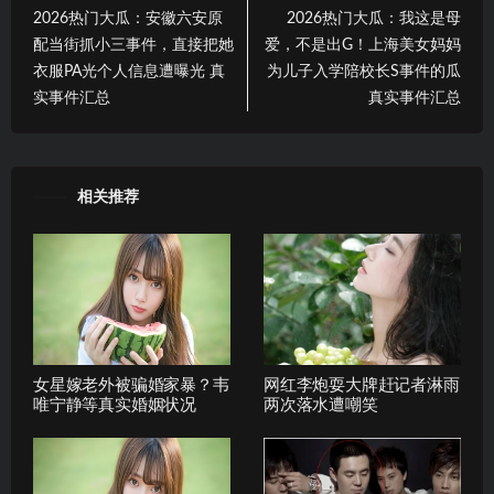
2026热门大瓜：安徽六安原
2026热门大瓜：我这是母
配当街抓小三事件，直接把她
爱，不是出G！上海美女妈妈
衣服PA光个人信息遭曝光 真
为儿子入学陪校长S事件的瓜
实事件汇总
真实事件汇总
相关推荐
女星嫁老外被骗婚家暴？韦
网红李炮耍大牌赶记者淋雨
唯宁静等真实婚姻状况
两次落水遭嘲笑