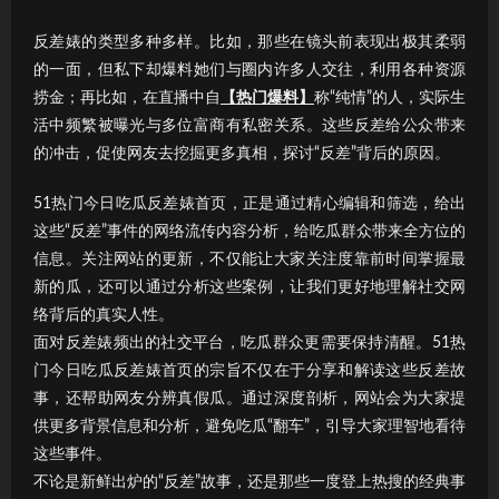
反差婊的类型多种多样。比如，那些在镜头前表现出极其柔弱
的一面，但私下却爆料她们与圈内许多人交往，利用各种资源
捞金；再比如，在直播中自
【热门爆料】
称“纯情”的人，实际生
活中频繁被曝光与多位富商有私密关系。这些反差给公众带来
的冲击，促使网友去挖掘更多真相，探讨“反差”背后的原因。
51热门今日吃瓜反差婊首页，正是通过精心编辑和筛选，给出
这些“反差”事件的网络流传内容分析，给吃瓜群众带来全方位的
信息。关注网站的更新，不仅能让大家关注度靠前时间掌握最
新的瓜，还可以通过分析这些案例，让我们更好地理解社交网
络背后的真实人性。
面对反差婊频出的社交平台，吃瓜群众更需要保持清醒。51热
门今日吃瓜反差婊首页的宗旨不仅在于分享和解读这些反差故
事，还帮助网友分辨真假瓜。通过深度剖析，网站会为大家提
供更多背景信息和分析，避免吃瓜“翻车”，引导大家理智地看待
这些事件。
不论是新鲜出炉的“反差”故事，还是那些一度登上热搜的经典事