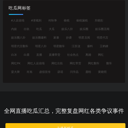
吃瓜网标签
#人设崩塌
#潜规则
何秋亊
偷税
偷税漏税
关晓彤
内娱
出轨
吃瓜
大瓜
娱乐八卦
娱乐圈
娱乐圈丑闻
娱乐圈八卦
娱乐圈爆料
家暴
抄袭
明星丑闻
明星代言
明星代言翻车
明星八卦
明星翻车
汪苏泷
爆料
王鹤棣
白冰
白鹿
直播
直播带货
社会热点
离婚
网红
网红PK
网红人设崩塌
网红出轨
网红带货
网红翻车
翻车
耍大牌
肖旭
虚假宣传
辟谣
闫学晶
鹿晗
黄晓明
全网直播吃瓜汇总，完整复盘网红各类争议事件