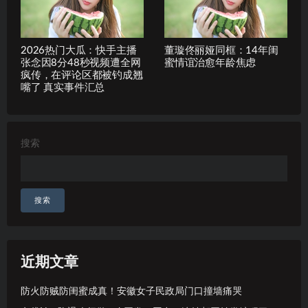
2026热门大瓜：快手主播
董璇佟丽娅同框：14年闺
张念因8分48秒视频遭全网
蜜情谊治愈年龄焦虑
疯传，在评论区都被钓成翘
嘴了 真实事件汇总
搜索
搜索
近期文章
防火防贼防闺蜜成真！安徽女子民政局门口撞墙痛哭