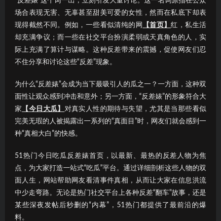
“反差婊”这个词一出，立刻引发大量讨论。这一名词原指在公众
场合表现无害、无辜甚至甜美可爱的女性，然而在私底下却表
现得截然不同。例如，一些看似清纯的网
【首页】
红，私生活
却充满争议；而一些在社交平台扮演柔弱或天真角色的人，实
际上充满了算计与谋略。这种反差带来的震撼，促使网友们忍
不住分享和讨论这些“反差”现象。
为什么“反差婊”会成为当下最吸引人的瓜之一？一方面，这种双
面性让观众感到冲击和意外；另一方面，“反差婊”的形象符合大
家
【今日大瓜】
对真实人性的期待与失望，尤其是当那些看似
完美无瑕的人被揭露出一系列的“真面目”时，网友们就会感到一
种“真相大白”的快感。
51热门今日吃瓜反差婊首页，以最新、最热的反差人物为焦
点，为大家打造一站式“吃瓜”平台。通过详细剖析这些人物的双
面人生，网站帮助网友看清事件真相，从而让大家在信息洪流
中少走弯路。无论是热门社交平台上各种反差“翻车”故事，还是
某些深夜发帖后秒删的“内幕”，51热门都提供了最前沿的爆
料。