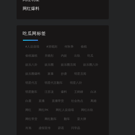
网红爆料
吃瓜网标签
#人设崩塌
#潜规则
何秋亊
偷税
偷税漏税
关晓彤
内娱
出轨
吃瓜
娱乐八卦
娱乐圈
娱乐圈丑闻
娱乐圈八卦
娱乐圈爆料
家暴
抄袭
明星丑闻
明星代言
明星代言翻车
明星八卦
明星翻车
汪苏泷
爆料
王鹤棣
白冰
白鹿
直播
直播带货
社会热点
离婚
网红
网红PK
网红人设崩塌
网红出轨
网红带货
网红翻车
翻车
耍大牌
肖旭
虚假宣传
辟谣
闫学晶