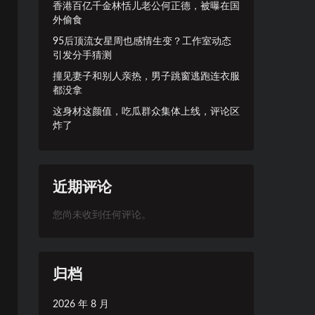
香港百亿千金林恬儿老公何正德，被曝在国
外偷食
95后顶流女星周也感情生变？工作室动态
引发分手猜测
撞见妻子和别人亲热，男子跳窗逃跑连衣服
都没拿
这身材这颜值，吃瓜群众集体上线，评论区
炸了
近期评论
您尚未收到任何评论。
归档
2026 年 8 月