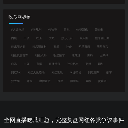
吃瓜网标签
#人设崩塌
#潜规则
何秋亊
偷税
偷税漏税
关晓彤
内娱
出轨
吃瓜
大瓜
娱乐八卦
娱乐圈
娱乐圈丑闻
娱乐圈八卦
娱乐圈爆料
家暴
抄袭
明星丑闻
明星代言
明星代言翻车
明星八卦
明星翻车
汪苏泷
爆料
王鹤棣
白冰
白鹿
直播
直播带货
社会热点
离婚
网红
网红PK
网红人设崩塌
网红出轨
网红带货
网红翻车
翻车
耍大牌
肖旭
虚假宣传
辟谣
闫学晶
鹿晗
黄晓明
全网直播吃瓜汇总，完整复盘网红各类争议事件