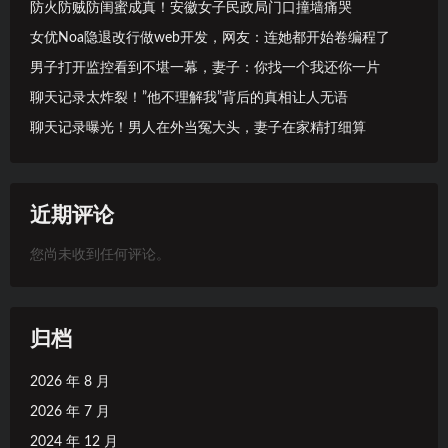
防火防贼防闺蜜成真！安徽女子民政局门口撞墙痛哭
女优Noa隐退改行做web开发，网友：连她都开始卷编程了
男子打开监控看到不堪一幕，妻子：你找一个我还你一片
聊天记录太炸裂！”他不理解我”背后的真相让人无语
聊天记录曝光！男人在外当冤大头，妻子在家精打细算
近期评论
您尚未收到任何评论。
归档
2026 年 8 月
2026 年 7 月
2024 年 12 月